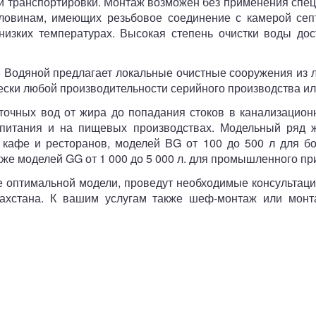
и транспортировки. Монтаж возможен без применения спецт
овинам, имеющих резьбовое соединение с камерой септ
низких температурах. Высокая степень очистки воды дост
 Водяной предлагает локальные очистные сооружения из л
ески любой производительности серийного производства или
сточных вод от жира до попадания стоков в канализацион
 питания и на пищевых производствах. Модельный ряд 
 кафе и ресторанов, моделей BG от 100 до 500 л для б
кже моделей GG от 1 000 до 5 000 л. для промышленного п
е оптимальной модели, проведут необходимые консультаци
захстана. К вашим услугам также шеф-монтаж или монт