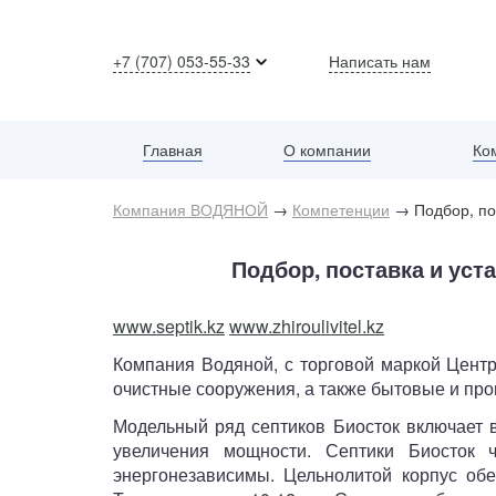
+7 (707) 053-55-33
Написать нам
Главная
Ко
О компании
Компания ВОДЯНОЙ
→
Компетенции
→
Подбор, по
Подбор, поставка и ус
www.septik.kz
www.zhiroulivitel.kz
Компания Водяной, с торговой маркой Центр
очистные сооружения, а также бытовые и п
Модельный ряд септиков Биосток включает в
увеличения мощности. Септики Биосток 
энергонезависимы. Цельнолитой корпус обе